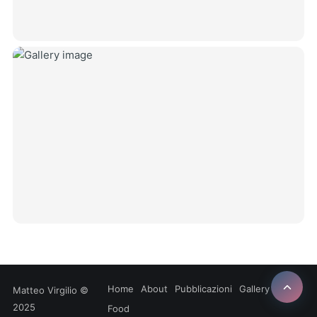
Home
About
Pubblicazioni
Gallery
Blog
Matteo Virgilio
©
2025
Food