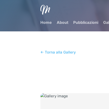
Matteo Virgilio
- Torna alla home
Home
About
Pubblicazioni
Gal
← Torna alla Gallery