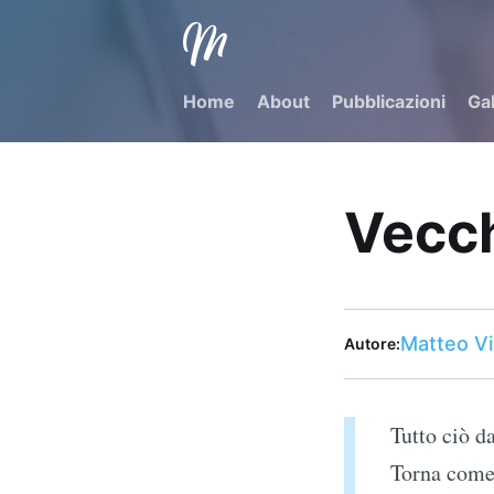
Matteo Virgilio
- Torna alla home
Home
About
Pubblicazioni
Gal
Vecch
Matteo Vir
Autore:
Tutto ciò d
Torna come