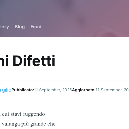
lery
Blog
Food
i Difetti
gilio
Pubblicato:
11 September, 2025
Aggiornato:
11 September, 2
a cui stavi fuggendo
 valanga più grande che