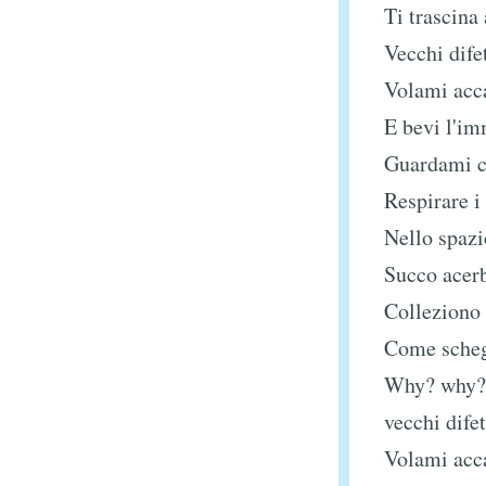
Ti trascina 
Vecchi difet
Volami acca
E bevi l'im
Guardami c
Respirare i
Nello spazi
Succo acerb
Colleziono
Come scheg
Why? why?
vecchi difet
Volami acca